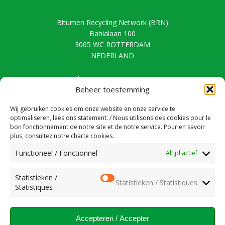
Bitumen Recycling Network (BRN)
Bahialaan 100
3065 WC ROTTERDAM
NEDERLAND
Tel. +31 (0)180 820268
Beheer toestemming
E-mail: recycling@brn.nl
Wij gebruiken cookies om onze website en onze service te
Le projet BRN est soutenu par tous les membres de ProBitumen et
optimaliseren,
lees ons statement
. / Nous utilisons des cookies pour le
bon fonctionnement de notre site et de notre service. Pour en savoir
est réalisé sous la responsabilité de la Fondation Toiture et
plus,
consultez notre charte cookies
.
Environnement.
Functioneel / Fonctionnel
Altijd actief
Statistieken /
Statistieken / Statistiques
Statistiques
Accepteren / Accepter